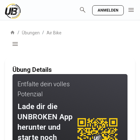
search
menu
ANMELDEN
home
/
/
Übungen
Air Bike
menu
Übung Details
Entfalte dein volles
Potenzial
Lade dir die
UNBROKEN App
herunter und
starte noch