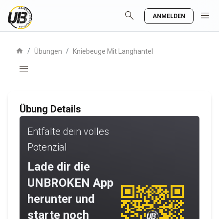
search
menu
ANMELDEN
home
/
/
Übungen
Kniebeuge Mit Langhantel
menu
Übung Details
Entfalte dein volles
Potenzial
Lade dir die
UNBROKEN App
herunter und
starte noch