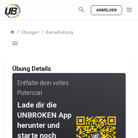
search
menu
ANMELDEN
home
/
/
Übungen
Kamelhaltung
menu
Übung Details
Entfalte dein volles
Potenzial
Lade dir die
UNBROKEN App
herunter und
starte noch