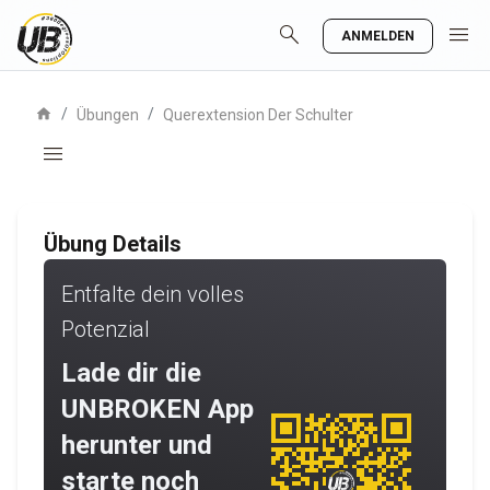
search
menu
ANMELDEN
home
/
/
Übungen
Querextension Der Schulter
menu
Übung Details
Entfalte dein volles
Potenzial
Lade dir die
UNBROKEN App
herunter und
starte noch