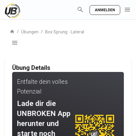
search
menu
ANMELDEN
home
/
/
Übungen
Box Sprung - Lateral
menu
Übung Details
Entfalte dein volles
Potenzial
Lade dir die
UNBROKEN App
herunter und
starte noch