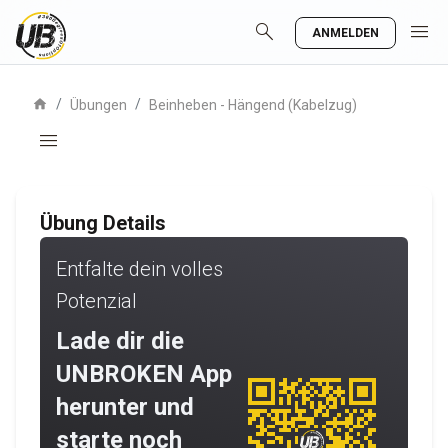
search
menu
ANMELDEN
home
/
/
Übungen
Beinheben - Hängend (Kabelzug)
menu
Übung Details
Entfalte dein volles
Potenzial
Lade dir die
UNBROKEN App
herunter und
starte noch