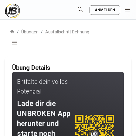
search
menu
ANMELDEN
home
/
/
Übungen
Ausfallschritt Dehnung
menu
Übung Details
Entfalte dein volles
Potenzial
Lade dir die
UNBROKEN App
herunter und
starte noch