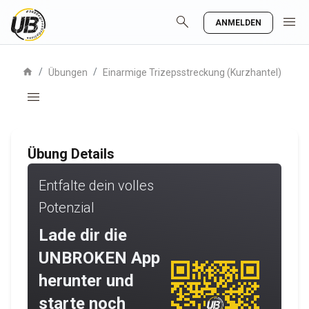
search
menu
ANMELDEN
home
/
/
Übungen
Einarmige Trizepsstreckung (Kurzhantel)
menu
Übung Details
Entfalte dein volles
Potenzial
Lade dir die
UNBROKEN App
herunter und
starte noch