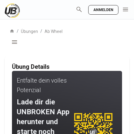
search
menu
ANMELDEN
home
/
/
Übungen
Ab Wheel
menu
Übung Details
Entfalte dein volles
Potenzial
Lade dir die
UNBROKEN App
herunter und
starte noch