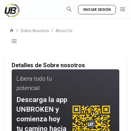
search
menu
INICIAR SESIÓN
home
/
/
Sobre Nosotros
About Us
menu
Detalles de Sobre nosotros
Libera todo tu
potencial
Descarga la app
UNBROKEN y
comienza hoy
tu camino hacia