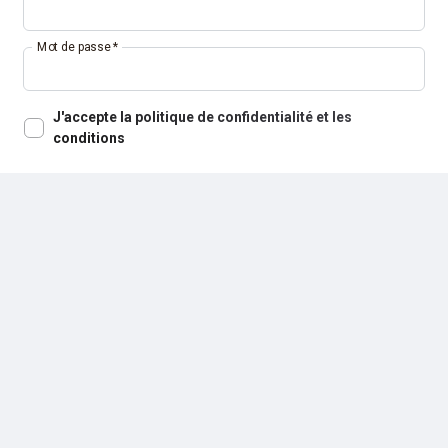
Mot de passe
*
J'accepte la politique de confidentialité et les
conditions
S'INSCRIRE
Vous avez déjà un compte ?
Se connecter
Download UNBROKEN on the App Store
Download UNBROKEN on G