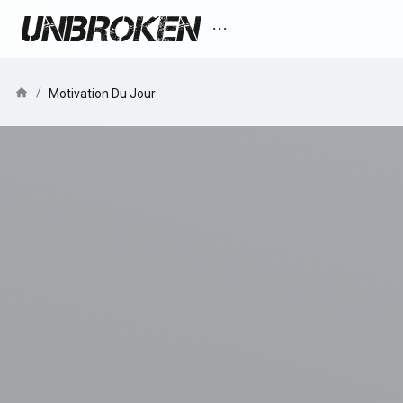
more_horiz
home
/
Motivation Du Jour