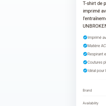
T-shirt de
imprimé av
l’entraînem
UNBROKEN
check_circle
Imprimé av
check_circle
Matière AC
check_circle
Respirant 
check_circle
Coutures p
check_circle
Idéal pour 
Brand
Availability