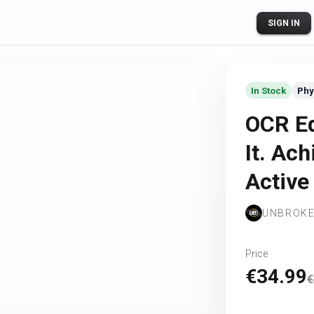
SIGN IN
In Stock
Phy
OCR Ed
It. Ac
Activ
UNBROK
Price
€34.99
€