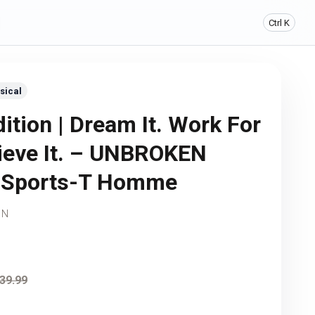
Ctrl K
sical
ition | Dream It. Work For
hieve It. – UNBROKEN
e Sports-T Homme
EN
39.99