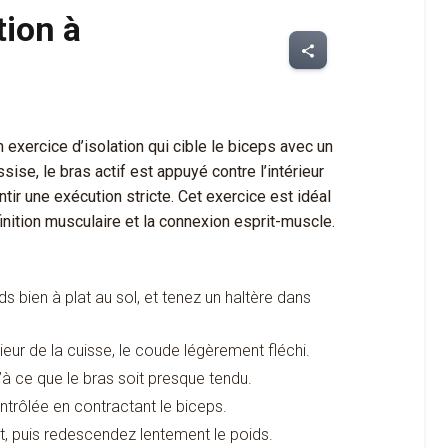
tion à
share
n exercice d’isolation qui cible le biceps avec un
ise, le bras actif est appuyé contre l’intérieur
antir une exécution stricte. Cet exercice est idéal
inition musculaire et la connexion esprit-muscle.
s bien à plat au sol, et tenez un haltère dans
rieur de la cuisse, le coude légèrement fléchi.
’à ce que le bras soit presque tendu.
trôlée en contractant le biceps.
, puis redescendez lentement le poids.