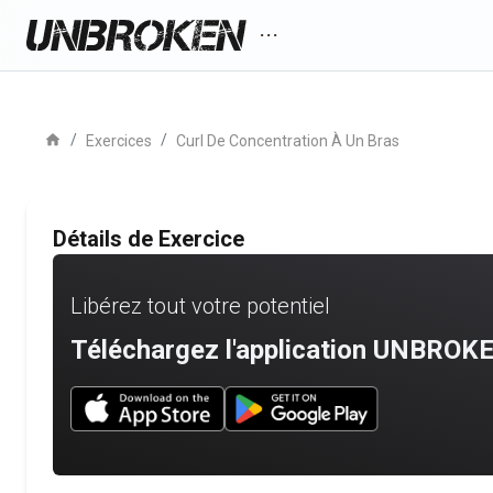
more_horiz
home
/
/
Exercices
Curl De Concentration À Un Bras
Détails de Exercice
Libérez tout votre potentiel
Téléchargez l'application UNBROKE
Download UNBROKEN on the App Store
Download UNBROKEN on Go