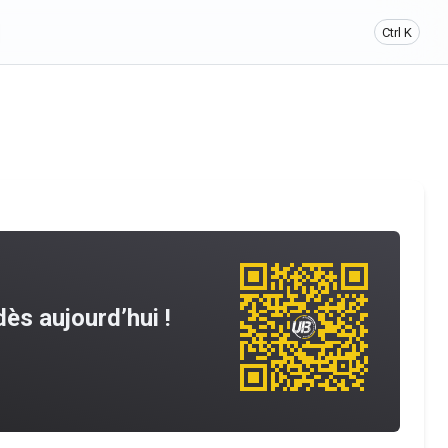
Ctrl K
ès aujourd’hui !