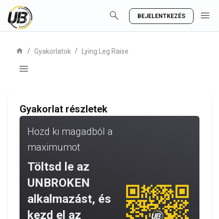
search
menu
BEJELENTKEZÉS
home
/
/
Gyakorlatok
Lying Leg Raise
menu
Gyakorlat részletek
Hozd ki magadból a
maximumot
Töltsd le az
UNBROKEN
alkalmazást, és
kezd el az