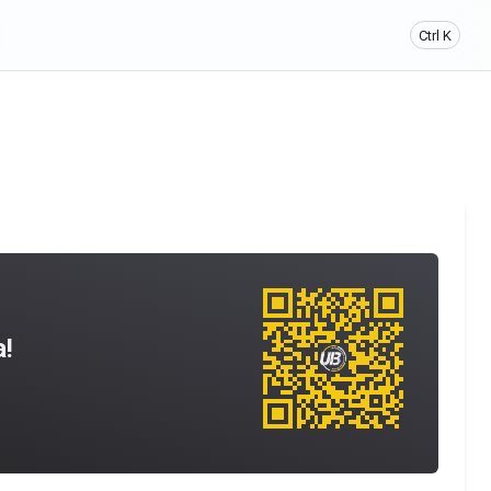
Ctrl K
a!