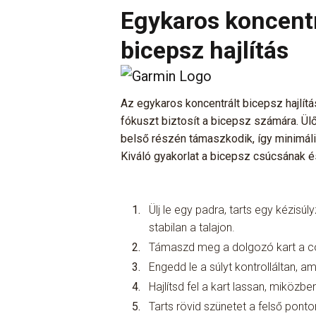
Egykaros koncentr
bicepsz hajlítás
Az egykaros koncentrált bicepsz hajlítá
fókuszt biztosít a bicepsz számára. Ül
belső részén támaszkodik, így minimáli
Kiváló gyakorlat a bicepsz csúcsának é
Ülj le egy padra, tarts egy kézisú
stabilan a talajon.
Támaszd meg a dolgozó kart a com
Engedd le a súlyt kontrolláltan, am
Hajlítsd fel a kart lassan, miközb
Tarts rövid szünetet a felső ponto