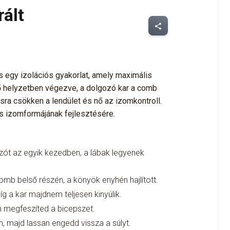
ált
share
s egy izolációs gyakorlat, amely maximális
ő helyzetben végezve, a dolgozó kar a comb
sra csökken a lendület és nő az izomkontroll.
s izomformájának fejlesztésére.
lyzót az egyik kezedben, a lábak legyenek
b belső részén, a könyök enyhén hajlított.
íg a kar majdnem teljesen kinyúlik.
en megfeszíted a bicepszet.
n, majd lassan engedd vissza a súlyt.