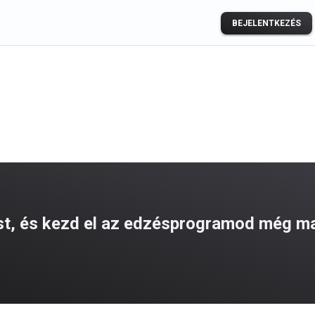
BEJELENTKEZÉS
t, és kezd el az edzésprogramod még m
ogle Play