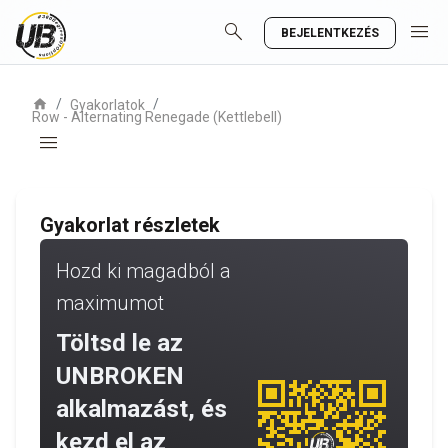
search
menu
BEJELENTKEZÉS
home
/
/
Gyakorlatok
Row - Alternating Renegade (Kettlebell)
menu
Gyakorlat részletek
Hozd ki magadból a
maximumot
Töltsd le az
UNBROKEN
alkalmazást, és
kezd el az