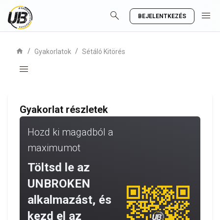
search
menu
BEJELENTKEZÉS
home
/
/
Gyakorlatok
Sétáló Kitörés
menu
Gyakorlat részletek
Hozd ki magadból a
maximumot
Töltsd le az
UNBROKEN
alkalmazást, és
kezd el az