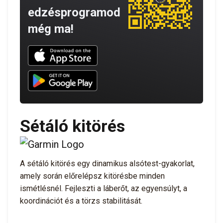
edzésprogramod
még ma!
Download UNBROKEN on the App Store
Download UNBROKEN on Google Play
Sétáló kitörés
A sétáló kitörés egy dinamikus alsótest-gyakorlat,
amely során előrelépsz kitörésbe minden
ismétlésnél. Fejleszti a láberőt, az egyensúlyt, a
koordinációt és a törzs stabilitását.